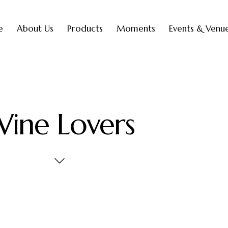
e
About Us
Products
Moments
Events & Venu
ine Lovers