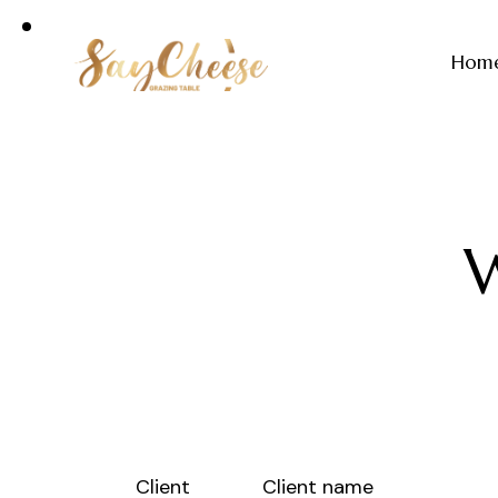
Hom
W
Client
Client name