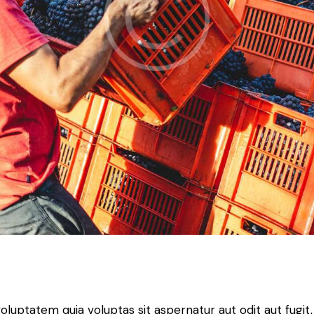
ptatem quia voluptas sit aspernatur aut odit aut fugit, qu