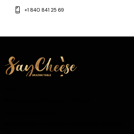
+1 840 841 25 69
Office
750 E Main Street, Stamford, CT, 06902.
info@saycheesect.com
(914) 888-7482, available Monday-Saturday, 9 AM to 6
PM